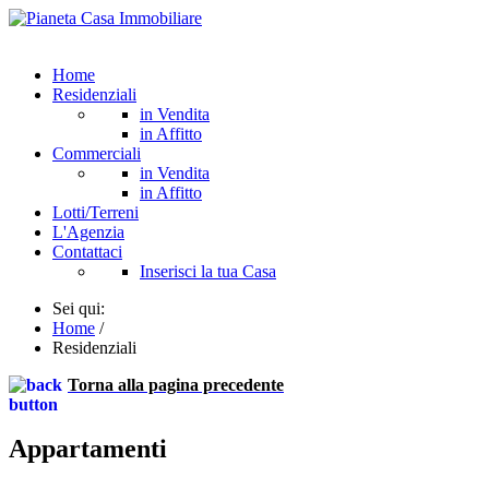
Home
Residenziali
in Vendita
in Affitto
Commerciali
in Vendita
in Affitto
Lotti/Terreni
L'Agenzia
Contattaci
Inserisci la tua Casa
Sei qui:
Home
/
Residenziali
Torna alla pagina precedente
Appartamenti