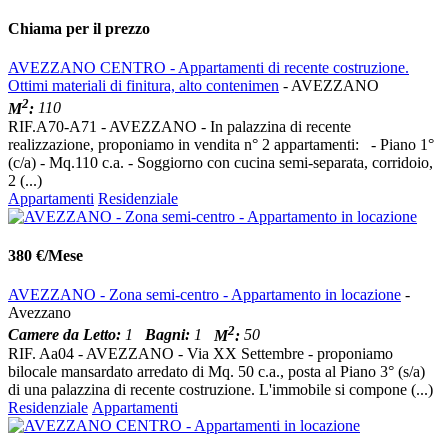
Chiama per il prezzo
AVEZZANO CENTRO - Appartamenti di recente costruzione.
Ottimi materiali di finitura, alto contenimen
- AVEZZANO
2
M
:
110
RIF.A70-A71 - AVEZZANO - In palazzina di recente
realizzazione, proponiamo in vendita n° 2 appartamenti: - Piano 1°
(c/a) - Mq.110 c.a. - Soggiorno con cucina semi-separata, corridoio,
2 (...)
Appartamenti
Residenziale
380 €/Mese
AVEZZANO - Zona semi-centro - Appartamento in locazione
-
Avezzano
2
Camere da Letto:
1
Bagni:
1
M
:
50
RIF. Aa04 - AVEZZANO - Via XX Settembre - proponiamo
bilocale mansardato arredato di Mq. 50 c.a., posta al Piano 3° (s/a)
di una palazzina di recente costruzione. L'immobile si compone (...)
Residenziale
Appartamenti