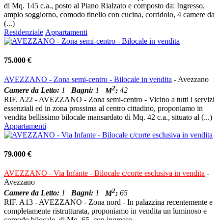
di Mq. 145 c.a., posto al Piano Rialzato e composto da: Ingresso,
ampio soggiorno, comodo tinello con cucina, corridoio, 4 camere da
(...)
Residenziale
Appartamenti
75.000 €
AVEZZANO - Zona semi-centro - Bilocale in vendita
- Avezzano
2
Camere da Letto:
1
Bagni:
1
M
:
42
RIF. A22 - AVEZZANO - Zona semi-centro - Vicino a tutti i servizi
essenziali ed in zona prossima al centro cittadino, proponiamo in
vendita bellissimo bilocale mansardato di Mq. 42 c.a., situato al (...)
Appartamenti
79.000 €
AVEZZANO - Via Infante - Bilocale c/corte esclusiva in vendita
-
Avezzano
2
Camere da Letto:
1
Bagni:
1
M
:
65
RIF. A13 - AVEZZANO - Zona nord - In palazzina recentemente e
completamente ristrutturata, proponiamo in vendita un luminoso e
comodo bilocale, di Mq. 65, con ingresso