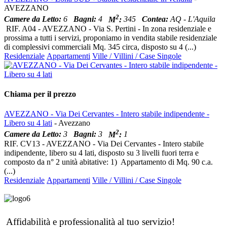
AVEZZANO
2
Camere da Letto:
6
Bagni:
4
M
:
345
Contea:
AQ - L'Aquila
RIF. A04 - AVEZZANO - Via S. Pertini - In zona residenziale e
prossima a tutti i servizi, proponiamo in vendita stabile residenziale
di complessivi commerciali Mq. 345 circa, disposto su 4 (...)
Residenziale
Appartamenti
Ville / Villini / Case Singole
Chiama per il prezzo
AVEZZANO - Via Dei Cervantes - Intero stabile indipendente -
Libero su 4 lati
- Avezzano
2
Camere da Letto:
3
Bagni:
3
M
:
1
RIF. CV13 - AVEZZANO - Via Dei Cervantes - Intero stabile
indipendente, libero su 4 lati, disposto su 3 livelli fuori terra e
composto da n° 2 unità abitative: 1) Appartamento di Mq. 90 c.a.
(...)
Residenziale
Appartamenti
Ville / Villini / Case Singole
Affidabilità e professionalità al tuo servizio!