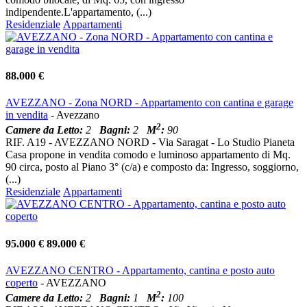
indipendente.L'appartamento, (...)
Residenziale
Appartamenti
88.000 €
AVEZZANO - Zona NORD - Appartamento con cantina e garage
in vendita
- Avezzano
2
Camere da Letto:
2
Bagni:
2
M
:
90
RIF. A19 - AVEZZANO NORD - Via Saragat - Lo Studio Pianeta
Casa propone in vendita comodo e luminoso appartamento di Mq.
90 circa, posto al Piano 3° (c/a) e composto da: Ingresso, soggiorno,
(...)
Residenziale
Appartamenti
95.000 €
89.000 €
AVEZZANO CENTRO - Appartamento, cantina e posto auto
coperto
- AVEZZANO
2
Camere da Letto:
2
Bagni:
1
M
:
100