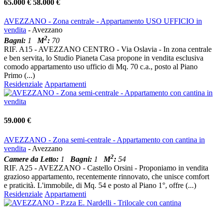
65.000 €
58.000 €
AVEZZANO - Zona centrale - Appartamento USO UFFICIO in
vendita
- Avezzano
2
Bagni:
1
M
:
70
RIF. A15 - AVEZZANO CENTRO - Via Oslavia - In zona centrale
e ben servita, lo Studio Pianeta Casa propone in vendita esclusiva
comodo appartamento uso ufficio di Mq. 70 c.a., posto al Piano
Primo (...)
Residenziale
Appartamenti
59.000 €
AVEZZANO - Zona semi-centrale - Appartamento con cantina in
vendita
- Avezzano
2
Camere da Letto:
1
Bagni:
1
M
:
54
RIF. A25 - AVEZZANO - Castello Orsini - Proponiamo in vendita
grazioso appartamento, recentemente rinnovato, che unisce comfort
e praticità. L'immobile, di Mq. 54 e posto al Piano 1°, offre (...)
Residenziale
Appartamenti